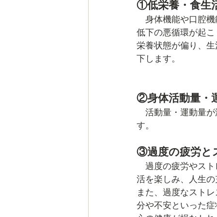
①低栄養・食生
　身体機能や口腔機
低下の悪循環が起こ
栄養状態が偏り、生
下します。
②身体活動量・
　活動量・運動量が
す。
③過度の疲労と
　過度の疲労やスト
活を楽しみ、人生の
また、過度なストレ
分や不安といった症