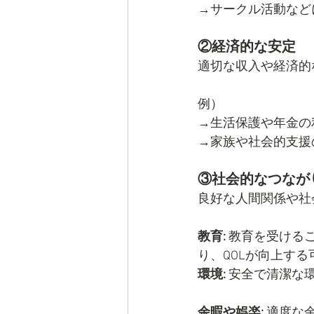
→サークル活動など
②経済的な安定
適切な収入や経済的
例）
→生活保護や年金の
→家族や社会的支援
③社会的なつなが
良好な人間関係や社
教育:
 教育を受ける
り、QOLが向上す
環境:
 安全で清潔な
余暇や娯楽:
 適度な