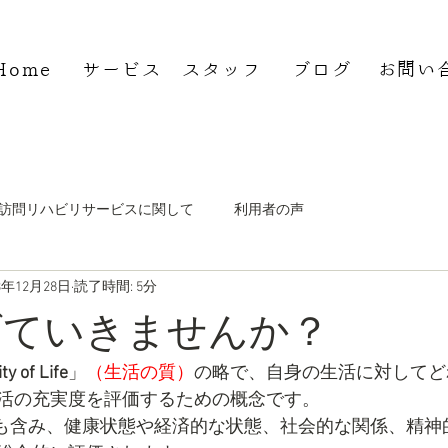
Home
サービス
スタッフ
ブログ
お問い
費型訪問リハビリサービスに関して
利用者の声
3年12月28日
読了時間: 5分
お年寄りと何が違うか
げていきませんか？
ty of Life
」
（生活の質）
の略で、自身の生活に対してど
活の充実度を評価するための概念です。
も含み、健康状態や経済的な状態、社会的な関係、精神