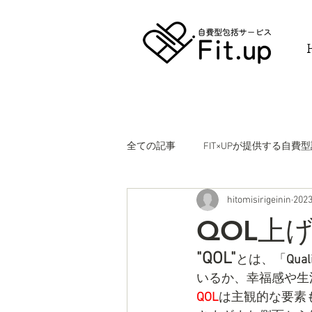
全ての記事
FIT×UPが提供する自
hitomisirigeinin
202
保険外サービスを選択する人が他の
QOL上
"QOL"
とは、「
Quali
いるか、幸福感や生
QOL
は主観的な要素