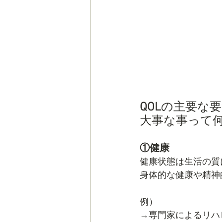
QOL
の主要な
大事な事って
①健康　　
健康状態は生活の質
身体的な健康や精神
例）
→専門家によるリハ