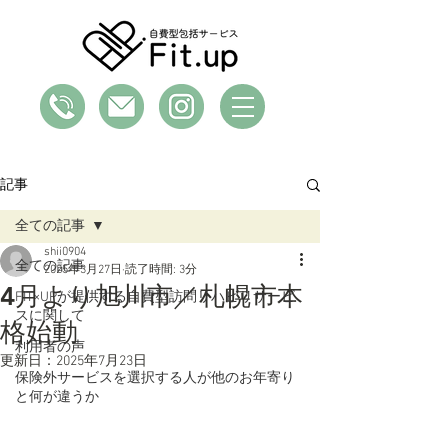
記事
全ての記事
shii0904
全ての記事
2025年3月27日
読了時間: 3分
4月より旭川市／札幌市本
FIT×UPが提供する自費型訪問リハビリサービ
スに関して
格始動
利用者の声
更新日：
2025年7月23日
保険外サービスを選択する人が他のお年寄り
と何が違うか