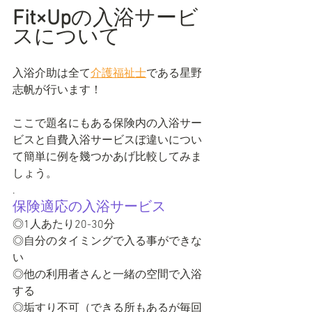
Fit×Up
の入浴サービ
スについて
入浴介助は全て
介護福祉士
である星野
志帆
が行います！
ここで題名にもある保険内の入浴サー
ビスと自費入浴サービスぼ違いについ
て簡単に例を幾つかあげ比較してみま
しょう。
.
保険適応の入浴サービス
◎1人あたり20-30分
◎自分のタイミングで入る事ができな
い
◎他の利用者さんと一緒の空間で入浴
する
◎垢すり不可（できる所もあるが毎回