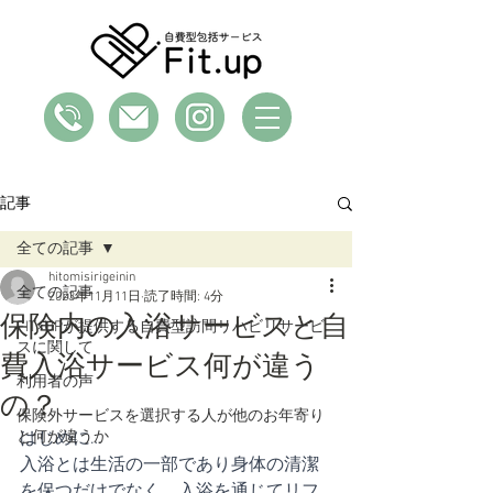
記事
全ての記事
hitomisirigeinin
全ての記事
2023年11月11日
読了時間: 4分
保険内の入浴サービスと自
FIT×UPが提供する自費型訪問リハビリサービ
スに関して
費入浴サービス何が違う
利用者の声
の？
保険外サービスを選択する人が他のお年寄り
と何が違うか
はじめに…
入浴とは生活の一部であり身体の清潔
を保つだけでなく、入浴を通じてリフ