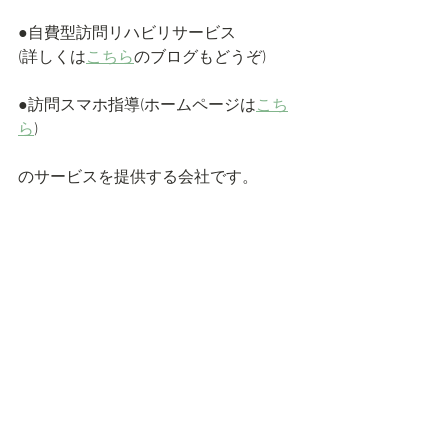
●自費型訪問リハビリサービス
(詳しくは
こちら
のブログもどうぞ)
●訪問スマホ指導(ホームページは
こち
ら
)
のサービスを提供する会社です。
●
インスタグラム
でも最新情報を随時更
新中です！是非フォローよろしくお願
いします。
また個人でのご依頼のみならず、グル
ープでのご依頼、
ケアマネージャー・リハビリ・介護職
の方々からのご依頼も随時受け付けて