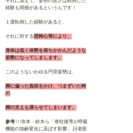
それに加えて、姿勢の悪さは転倒した
経験も関係があるというんです！
１度転倒した経験があると、
それに対する
恐怖心等により、
身体は低く体勢を保ちかかんだような
姿勢になってしまします。
このようないわゆる円背姿勢は、
脚に偏った負担をかけ、つまずいた時
の
脚の支えも遅らせてしまいます。
参考
:(1)寺本・鈴木ら「脊柱後弯が呼吸
機能の加齢変化に及ぼす影響」,日老医