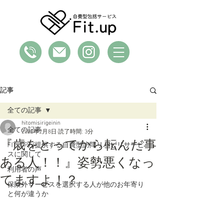
記事
全ての記事
hitomisirigeinin
全ての記事
2022年2月8日
読了時間: 3分
『歳をとってから転んだ事
FIT×UPが提供する自費型訪問リハビリサービ
スに関して
ある人！！』姿勢悪くなっ
利用者の声
てますよ！？
保険外サービスを選択する人が他のお年寄り
と何が違うか